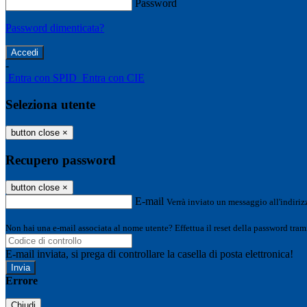
Password
Password dimenticata?
-
Entra con SPID
Entra con CIE
Seleziona utente
button close
×
Recupero password
button close
×
E-mail
Verrà inviato un messaggio all'indirizz
Non hai una e-mail associata al nome utente? Effettua il reset della password tram
E-mail inviata, si prega di controllare la casella di posta elettronica!
Errore
Chiudi