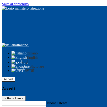
Salta al contenuto
Italiano
Italiano
English
اردو
Shqiptare
ਪੰਜਾਬੀ
Accedi
Accedi
button close
×
Nome Utente