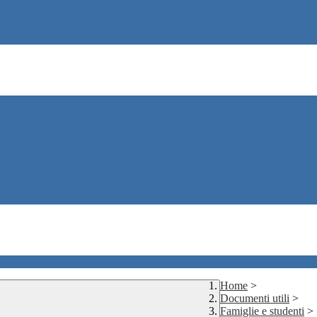
Home
>
Documenti utili
>
Famiglie e studenti
>