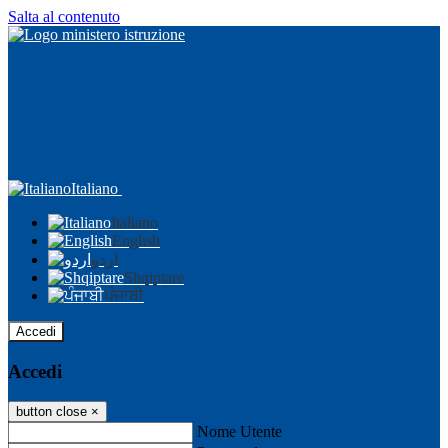
Salta al contenuto
Italiano
Italiano
English
اردو
Shqiptare
ਪੰਜਾਬੀ
Accedi
Accedi
button close
×
Nome Utente