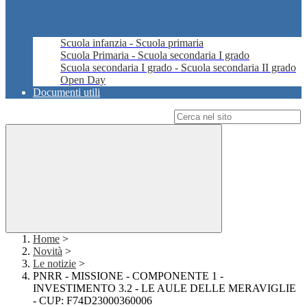
Scuola infanzia - Scuola primaria
Scuola Primaria - Scuola secondaria I grado
Scuola secondaria I grado - Scuola secondaria II grado
Open Day
Documenti utili
Campo di ricerca per le pagine del sito
Home
>
Novità
>
Le notizie
>
PNRR - MISSIONE - COMPONENTE 1 -
INVESTIMENTO 3.2 - LE AULE DELLE MERAVIGLIE
- CUP: F74D23000360006