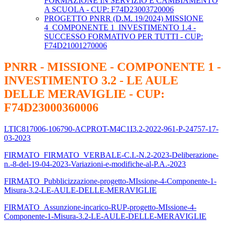
FORMAZIONE IN SERVIZIO E CAMBIAMENTO
A SCUOLA - CUP: F74D23003720006
PROGETTO PNRR (D.M. 19/2024) MISSIONE
4_COMPONENTE 1_INVESTIMENTO 1.4 -
SUCCESSO FORMATIVO PER TUTTI - CUP:
F74D21001270006
PNRR - MISSIONE - COMPONENTE 1 -
INVESTIMENTO 3.2 - LE AULE
DELLE MERAVIGLIE - CUP:
F74D23000360006
LTIC817006-106790-ACPROT-M4C1I3.2-2022-961-P-24757-17-
03-2023
FIRMATO_FIRMATO_VERBALE-C.I.-N.2-2023-Deliberazione-
n.-8-del-19-04-2023-Variazioni-e-modifiche-al-P.A.-2023
FIRMATO_Pubblicizzazione-progetto-MIssione-4-Componente-1-
Misura-3.2-LE-AULE-DELLE-MERAVIGLIE
FIRMATO_Assunzione-incarico-RUP-progetto-MIssione-4-
Componente-1-Misura-3.2-LE-AULE-DELLE-MERAVIGLIE