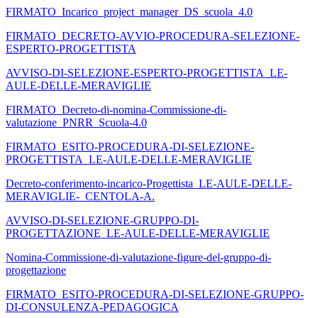
FIRMATO_Incarico_project_manager_DS_scuola_4.0
FIRMATO_DECRETO-AVVIO-PROCEDURA-SELEZIONE-
ESPERTO-PROGETTISTA
AVVISO-DI-SELEZIONE-ESPERTO-PROGETTISTA_LE-
AULE-DELLE-MERAVIGLIE
FIRMATO_Decreto-di-nomina-Commissione-di-
valutazione_PNRR_Scuola-4.0
FIRMATO_ESITO-PROCEDURA-DI-SELEZIONE-
PROGETTISTA_LE-AULE-DELLE-MERAVIGLIE
Decreto-conferimento-incarico-Progettista_LE-AULE-DELLE-
MERAVIGLIE-_CENTOLA-A.
AVVISO-DI-SELEZIONE-GRUPPO-DI-
PROGETTAZIONE_LE-AULE-DELLE-MERAVIGLIE
Nomina-Commissione-di-valutazione-figure-del-gruppo-di-
progettazione
FIRMATO_ESITO-PROCEDURA-DI-SELEZIONE-GRUPPO-
DI-CONSULENZA-PEDAGOGICA