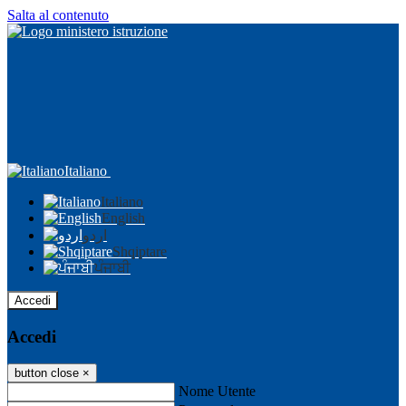
Salta al contenuto
Italiano
Italiano
English
اردو
Shqiptare
ਪੰਜਾਬੀ
Accedi
Accedi
button close
×
Nome Utente