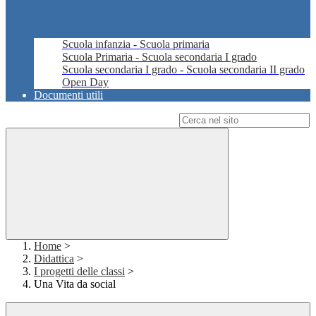
Scuola infanzia - Scuola primaria
Scuola Primaria - Scuola secondaria I grado
Scuola secondaria I grado - Scuola secondaria II grado
Open Day
Documenti utili
Campo di ricerca per le pagine del sito
Home
>
Didattica
>
I progetti delle classi
>
Una Vita da social