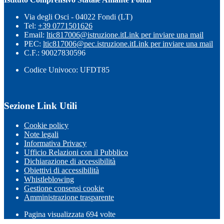
Via degli Osci - 04022 Fondi (LT)
Tel:
+39 0771501626
Email:
ltic817006@istruzione.it
Link per inviare una mail
PEC:
ltic817006@pec.istruzione.it
Link per inviare una mail
C.F.: 90027830596
Codice Univoco: UFDT85
Sezione Link Utili
Cookie policy
Note legali
Informativa Privacy
Ufficio Relazioni con il Pubblico
Dichiarazione di accessibilità
Obiettivi di accessibilità
Whistleblowing
Gestione consensi cookie
Amministrazione trasparente
Pagina visualizzata
694
volte