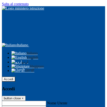
Salta al contenuto
Italiano
Italiano
English
اردو
Shqiptare
ਪੰਜਾਬੀ
Accedi
Accedi
button close
×
Nome Utente