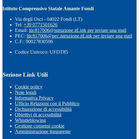
Istituto Comprensivo Statale Amante Fondi
Via degli Osci - 04022 Fondi (LT)
Tel:
+39 0771501626
Email:
ltic817006@istruzione.it
Link per inviare una mail
PEC:
ltic817006@pec.istruzione.it
Link per inviare una mail
C.F.: 90027830596
Codice Univoco: UFDT85
Sezione Link Utili
Cookie policy
Note legali
Informativa Privacy
Ufficio Relazioni con il Pubblico
Dichiarazione di accessibilità
Obiettivi di accessibilità
Whistleblowing
Gestione consensi cookie
Amministrazione trasparente