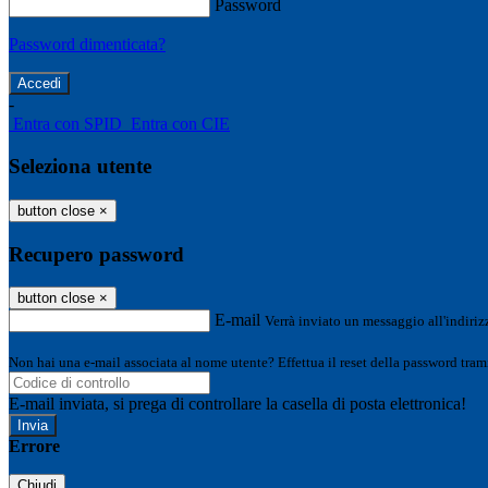
Password
Password dimenticata?
-
Entra con SPID
Entra con CIE
Seleziona utente
button close
×
Recupero password
button close
×
E-mail
Verrà inviato un messaggio all'indirizz
Non hai una e-mail associata al nome utente? Effettua il reset della password tram
E-mail inviata, si prega di controllare la casella di posta elettronica!
Errore
Chiudi