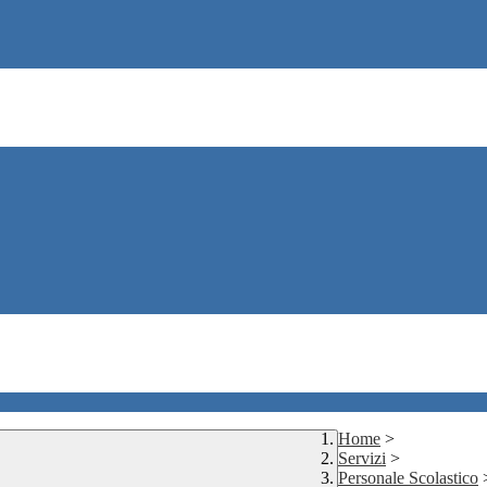
Home
>
Servizi
>
Personale Scolastico