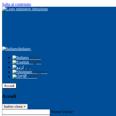
Salta al contenuto
Italiano
Italiano
English
اردو
Shqiptare
ਪੰਜਾਬੀ
Accedi
Accedi
button close
×
Nome Utente