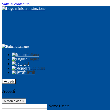
Salta al contenuto
Italiano
Italiano
English
اردو
Shqiptare
ਪੰਜਾਬੀ
Accedi
Accedi
button close
×
Nome Utente