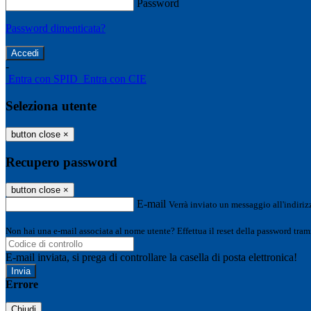
Password
Password dimenticata?
-
Entra con SPID
Entra con CIE
Seleziona utente
button close
×
Recupero password
button close
×
E-mail
Verrà inviato un messaggio all'indirizz
Non hai una e-mail associata al nome utente? Effettua il reset della password tram
E-mail inviata, si prega di controllare la casella di posta elettronica!
Errore
Chiudi