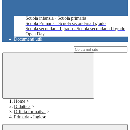
Scuola infanzia - Scuola primaria
Scuola Primaria - Scuola secondaria I grado
Scuola secondaria I grado - Scuola secondaria II grado
Open Day
Documenti utili
Campo di ricerca per le pagine del sito
Home
>
Didattica
>
Offerta formativa
>
Primaria - Inglese