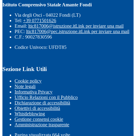
Istituto Comprensivo Statale Amante Fondi
Via degli Osci - 04022 Fondi (LT)
Tel:
+39 0771501626
Email:
ltic817006@istruzione.it
Link per inviare una mail
PEC:
ltic817006@pec.istruzione.it
Link per inviare una mail
C.F.: 90027830596
Codice Univoco: UFDT85
Sezione Link Utili
Cookie policy
Note legali
Informativa Privacy
Ufficio Relazioni con il Pubblico
Dichiarazione di accessibilità
Obiettivi di accessibilità
Whistleblowing
Gestione consensi cookie
Amministrazione trasparente
Pagina visualizzata
664
volte