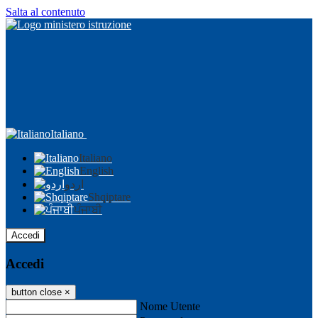
Salta al contenuto
Italiano
Italiano
English
اردو
Shqiptare
ਪੰਜਾਬੀ
Accedi
Accedi
button close
×
Nome Utente