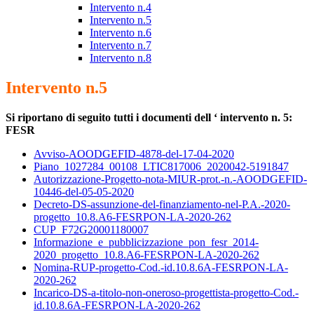
Intervento n.4
Intervento n.5
Intervento n.6
Intervento n.7
Intervento n.8
Intervento n.5
Si riportano di seguito tutti i documenti dell ‘ intervento n. 5:
FESR
Avviso-AOODGEFID-4878-del-17-04-2020
Piano_1027284_00108_LTIC817006_2020042-5191847
Autorizzazione-Progetto-nota-MIUR-prot.-n.-AOODGEFID-
10446-del-05-05-2020
Decreto-DS-assunzione-del-finanziamento-nel-P.A.-2020-
progetto_10.8.A6-FESRPON-LA-2020-262
CUP_F72G20001180007
Informazione_e_pubblicizzazione_pon_fesr_2014-
2020_progetto_10.8.A6-FESRPON-LA-2020-262
Nomina-RUP-progetto-Cod.-id.10.8.6A-FESRPON-LA-
2020-262
Incarico-DS-a-titolo-non-oneroso-progettista-progetto-Cod.-
id.10.8.6A-FESRPON-LA-2020-262