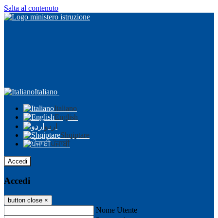
Salta al contenuto
Italiano
Italiano
English
اردو
Shqiptare
ਪੰਜਾਬੀ
Accedi
Accedi
button close
×
Nome Utente