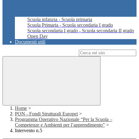
Scuola infanzia - Scuola primaria
Scuola Primaria - Scuola secondaria I grado
Scuola secondaria I grado - Scuola secondaria II grado
Open Day
Documenti utili
Campo di ricerca per le pagine del sito
Home
>
PON - Fondi Strutturali Europei
>
Programma Operativo Nazionale “Per la Scuola –
Competenze e Ambienti per l’apprendimento”
>
Intervento n.5