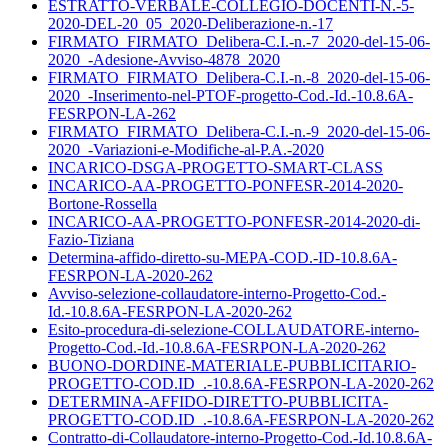
ESTRATTO-VERBALE-COLLEGIO-DOCENTI-N.-5-
2020-DEL-20_05_2020-Deliberazione-n.-17
FIRMATO_FIRMATO_Delibera-C.I.-n.-7_2020-del-15-06-
2020_-Adesione-Avviso-4878_2020
FIRMATO_FIRMATO_Delibera-C.I.-n.-8_2020-del-15-06-
2020_-Inserimento-nel-PTOF-progetto-Cod.-Id.-10.8.6A-
FESRPON-LA-262
FIRMATO_FIRMATO_Delibera-C.I.-n.-9_2020-del-15-06-
2020_-Variazioni-e-Modifiche-al-P.A.-2020
INCARICO-DSGA-PROGETTO-SMART-CLASS
INCARICO-AA-PROGETTO-PONFESR-2014-2020-
Bortone-Rossella
INCARICO-AA-PROGETTO-PONFESR-2014-2020-di-
Fazio-Tiziana
Determina-affido-diretto-su-MEPA-COD.-ID-10.8.6A-
FESRPON-LA-2020-262
Avviso-selezione-collaudatore-interno-Progetto-Cod.-
Id.-10.8.6A-FESRPON-LA-2020-262
Esito-procedura-di-selezione-COLLAUDATORE-interno-
Progetto-Cod.-Id.-10.8.6A-FESRPON-LA-2020-262
BUONO-DORDINE-MATERIALE-PUBBLICITARIO-
PROGETTO-COD.ID_.-10.8.6A-FESRPON-LA-2020-262
DETERMINA-AFFIDO-DIRETTO-PUBBLICITA-
PROGETTO-COD.ID_.-10.8.6A-FESRPON-LA-2020-262
Contratto-di-Collaudatore-interno-Progetto-Cod.-Id.10.8.6A-