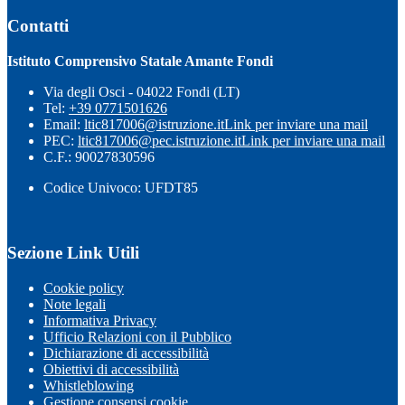
Contatti
Istituto Comprensivo Statale Amante Fondi
Via degli Osci - 04022 Fondi (LT)
Tel:
+39 0771501626
Email:
ltic817006@istruzione.it
Link per inviare una mail
PEC:
ltic817006@pec.istruzione.it
Link per inviare una mail
C.F.: 90027830596
Codice Univoco: UFDT85
Sezione Link Utili
Cookie policy
Note legali
Informativa Privacy
Ufficio Relazioni con il Pubblico
Dichiarazione di accessibilità
Obiettivi di accessibilità
Whistleblowing
Gestione consensi cookie