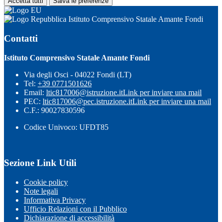
Accetta tutti
Salva le preferenze
Istituto Comprensivo Statale Amante Fondi
Contatti
Istituto Comprensivo Statale Amante Fondi
Via degli Osci - 04022 Fondi (LT)
Tel:
+39 0771501626
Email:
ltic817006@istruzione.it
Link per inviare una mail
PEC:
ltic817006@pec.istruzione.it
Link per inviare una mail
C.F.: 90027830596
Codice Univoco: UFDT85
Sezione Link Utili
Cookie policy
Note legali
Informativa Privacy
Ufficio Relazioni con il Pubblico
Dichiarazione di accessibilità