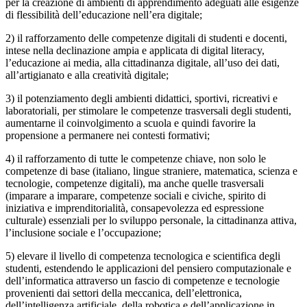
per la creazione di ambienti di apprendimento adeguati alle esigenze
di flessibilità dell’educazione nell’era digitale;
2) il rafforzamento delle competenze digitali di studenti e docenti,
intese nella declinazione ampia e applicata di digital literacy,
l’educazione ai media, alla cittadinanza digitale, all’uso dei dati,
all’artigianato e alla creatività digitale;
3) il potenziamento degli ambienti didattici, sportivi, ricreativi e
laboratoriali, per stimolare le competenze trasversali degli studenti,
aumentarne il coinvolgimento a scuola e quindi favorire la
propensione a permanere nei contesti formativi;
4) il rafforzamento di tutte le competenze chiave, non solo le
competenze di base (italiano, lingue straniere, matematica, scienza e
tecnologie, competenze digitali), ma anche quelle trasversali
(imparare a imparare, competenze sociali e civiche, spirito di
iniziativa e imprenditorialità, consapevolezza ed espressione
culturale) essenziali per lo sviluppo personale, la cittadinanza attiva,
l’inclusione sociale e l’occupazione;
5) elevare il livello di competenza tecnologica e scientifica degli
studenti, estendendo le applicazioni del pensiero computazionale e
dell’informatica attraverso un fascio di competenze e tecnologie
provenienti dai settori della meccanica, dell’elettronica,
dell’intelligenza artificiale, della robotica e dell’applicazione in