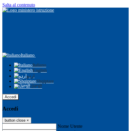
Salta al contenuto
Italiano
Italiano
English
اردو
Shqiptare
ਪੰਜਾਬੀ
Accedi
Accedi
button close
×
Nome Utente