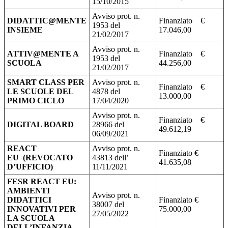
15/10/2015
Avviso prot. n.
DIDATTIC@MENTE
Finanziato €
1953 del
INSIEME
17.046,00
21/02/2017
Avviso prot. n.
ATTIV@MENTE A
Finanziato €
1953 del
SCUOLA
44.256,00
21/02/2017
SMART CLASS PER
Avviso prot. n.
Finanziato €
LE SCUOLE DEL
4878 del
13.000,00
PRIMO CICLO
17/04/2020
Avviso prot. n.
Finanziato €
DIGITAL BOARD
28966 del
49.612,19
06/09/2021
REACT
Avviso prot. n.
Finanziato €
EU (REVOCATO
43813 dell’
41.635,08
D’UFFICIO)
11/11/2021
FESR REACT EU:
AMBIENTI
Avviso prot. n.
DIDATTICI
Finanziato €
38007 del
INNOVATIVI PER
75.000,00
27/05/2022
LA SCUOLA
DELL’INFANZIA