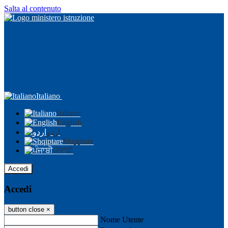
Salta al contenuto
Italiano
Italiano
English
اردو
Shqiptare
ਪੰਜਾਬੀ
Accedi
Accedi
button close
×
Nome Utente