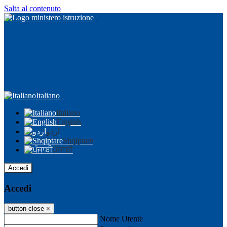
Salta al contenuto
Italiano
Italiano
English
اردو
Shqiptare
ਪੰਜਾਬੀ
Accedi
Accedi
button close
×
Nome Utente