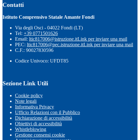
Contatti
Istituto Comprensivo Statale Amante Fondi
Via degli Osci - 04022 Fondi (LT)
Tel:
+39 0771501626
Email:
ltic817006@istruzione.it
Link per inviare una mail
PEC:
ltic817006@pec.istruzione.it
Link per inviare una mail
C.F.: 90027830596
Codice Univoco: UFDT85
Sezione Link Utili
Cookie policy
Note legali
Informativa Privacy
Ufficio Relazioni con il Pubblico
Dichiarazione di accessibilità
Obiettivi di accessibilità
Whistleblowing
Gestione consensi cookie