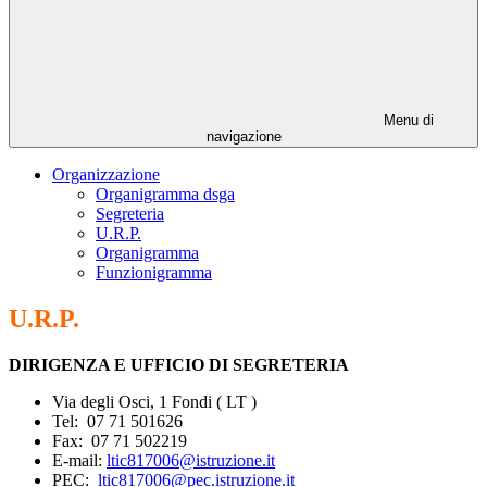
Menu di
navigazione
Organizzazione
Organigramma dsga
Segreteria
U.R.P.
Organigramma
Funzionigramma
U.R.P.
DIRIGENZA E UFFICIO DI SEGRETERIA
Via degli Osci, 1 Fondi
( LT )
Tel:
07 71 501626
Fax:
07 71 502219
E-mail:
ltic817006
@istruzione.it
PEC:
ltic817006@pec.istruzione.it